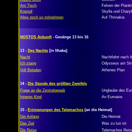
Am Tisch
Felsen der Plank
Krampf
Skylla und Chary
Alles noch so mitnehmen
Auf Thrinakia
NOSTOS Ankunft
- Gesänge 13 bis 16
13 -
Des Nachts
[in Ithaka]
Nacht
Nachtfahrt nach I
Ich starre
Odysseus am Str
Voll Beladen
Athenes Plan
14 -
Die Stunde des größten Zweifels
Frage an die Zentralgewalt
Unglaube des Eu
Inneres Kind
An Eumaios
15 -
Erinnerungen des Telemachos
[an die Heimat]
Der Anfang
Die Heimat
Das Ziel
Was zu tun ist
Die Reise
Telemachos Reis