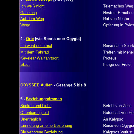
Ich weiß nicht
Telemachos Weg 
Gabelung
Nestors Ermahnu
Auf dem Weg
Rat von Nestor
Wege
Opferung in Pylo
4 -
Orte
[wie Sparta oder Ogygia]
Ich werd noch mal
Reise nach Spart
Mit dem Fahrrad
Treffen mit Mene
Kevelear Wallfahrtsort
Proteus
Stadt
Intrige der Freier
ODYSSEE Außen
- Gesänge 5 bis 8
5 -
Beziehungsdramen
Socken und Liebe
Befehl von Zeus
Offenbarungseid
Botschaft von H
Unerträglich
An Kalypso
Erinnerung an eine Beziehung
Reise von Ogygia
Die verlorene Beziehung
Kalypsos Verlust