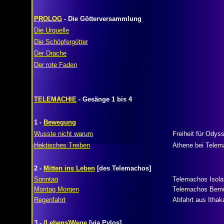
PROLOG
- Die Götterversammlung
Die Urquelle
Die Schöpfergötter
Der Drache
Der rote Faden
TELEMACHIE
- Gesänge 1 bis 4
1 -
Bewegung
Wusste nicht warum
Freiheit für Odys
Hektisches Treiben
Athene bei Tele
2 -
Mitten ins Leben
[des Telemachos]
Sonntag
Telemachos Isola
Montag Morgen
Telemachos Bem
Regenfahrt
Abfahrt aus Ithak
3 -
(Lebens)Wege
[via Pylos]