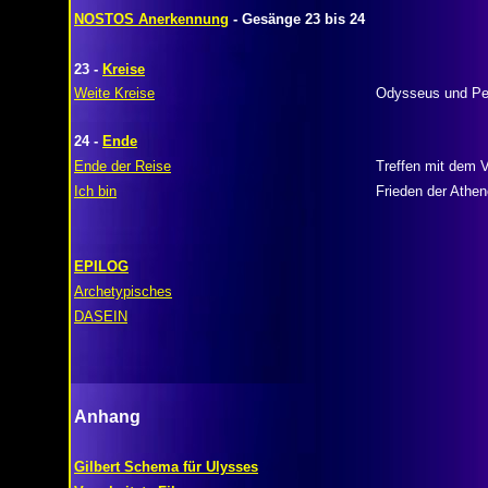
NOSTOS Anerkennung
- Gesänge 23 bis 24
23 -
Kreise
Weite Kreise
Odysseus und Pe
24 -
Ende
Ende der Reise
Treffen mit dem V
Ich bin
Frieden der Athen
EPILOG
Archetypisches
DASEIN
Anhang
Gilbert Schema für Ulysses