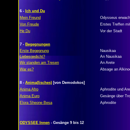
6 -
Ich und Du
Mein Freund
Odysseus erwach
Von Freude
Erstes Treffen mi
He Du
Vor der Stadt
7 -
Begegnungen
Erste Begegnung
Nausikaa
Liebesgedicht?
An Nausikaa
Wir standen am Tresen
An Arete
War es?
Absage an Alkino
8 -
Anima(lisches)
[von Demodokos]
Anima Afro
Aphrodite und Ar
Anima Euro
Gesänge über Tro
Elora Sheone Besa
Aphrodite
ODYSSEE Innen
- Gesänge 9 bis 12