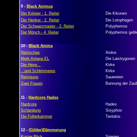
9 -
Black Animus
Der Krieger - 1. Reiter
Die Kikonen
Der Henker - 2. Reiter
Die Lotophagen
Der Schwarzmagier - 3. Reiter
Polyphemos
Der Mönch - 4. Reiter
Polyphemos gebl
10 -
Black Anima
Närrisches
Aiolos
Merk Antana EL
Die Laistrygonen
Die Hexe...
Kirke
...und Schlimmeres
Kirke
Reinigung
Sauereien
Zwei Frauen
Bannung der Zaub
11 -
Hardcore Hades
Hardcore
Hades
Schändung
Sisyphos
Die Folterkammer
Tantalos
12 -
(Götter)Dämmerung
Kurzer Blick
Sirenen